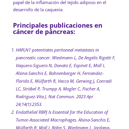
papel de la inflamación del tejido adiposo en el
desarrollo de la caquexia
Principales publicaciones en
cáncer de páncreas:
HAPLN1 potentiates peritoneal metastasis in
pancreatic cancer. Wiedmann L, De Angelis Rigotti F,
Vaquero-Siguero N, Donato E, Espinet E, Moll I,
Alsina-Sanchis E, Bohnenberger H, Fernandez-
Florido E, Mülfarth R, Vacca M, Gerwing J, Conradi
LC, Ströbel P, Trumpp A, Mogler C, Fischer A,
Rodriguez-Vita J. Nat Commun. 2023 Apr
24;14(1):2353.
Endothelial RBPJ Is Essential for the Education of
Tumor-Associated Macrophages. Alsina-Sanchis E,
Mülfarth R, Moll I, Böhn S, Wiedmann L, Jordana-