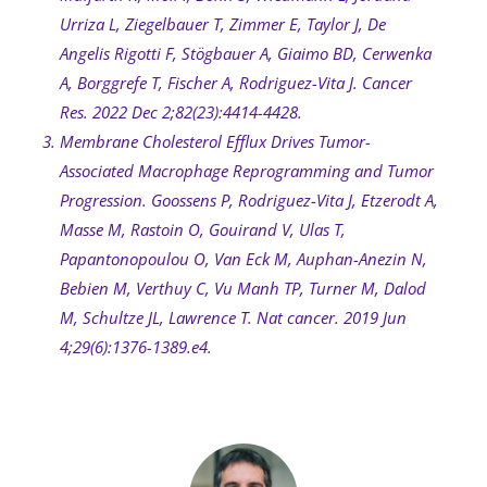
Urriza L, Ziegelbauer T, Zimmer E, Taylor J, De
Angelis Rigotti F, Stögbauer A, Giaimo BD, Cerwenka
A, Borggrefe T, Fischer A, Rodriguez-Vita J. Cancer
Res. 2022 Dec 2;82(23):4414-4428.
Membrane Cholesterol Efflux Drives Tumor-
Associated Macrophage Reprogramming and Tumor
Progression. Goossens P, Rodriguez-Vita J, Etzerodt A,
Masse M, Rastoin O, Gouirand V, Ulas T,
Papantonopoulou O, Van Eck M, Auphan-Anezin N,
Bebien M, Verthuy C, Vu Manh TP, Turner M, Dalod
M, Schultze JL, Lawrence T. Nat cancer. 2019 Jun
4;29(6):1376-1389.e4.