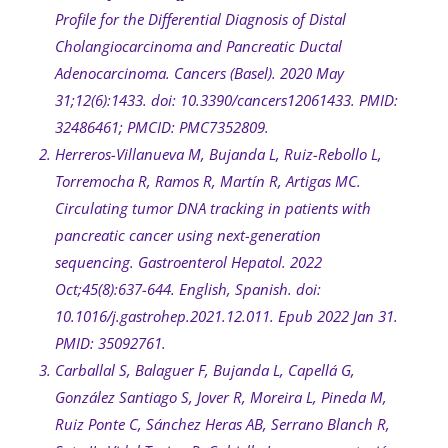
Profile for the Differential Diagnosis of Distal
Cholangiocarcinoma and Pancreatic Ductal
Adenocarcinoma. Cancers (Basel). 2020 May
31;12(6):1433. doi: 10.3390/cancers12061433. PMID:
32486461; PMCID: PMC7352809.
Herreros-Villanueva M, Bujanda L, Ruiz-Rebollo L,
Torremocha R, Ramos R, Martín R, Artigas MC.
Circulating tumor DNA tracking in patients with
pancreatic cancer using next-generation
sequencing. Gastroenterol Hepatol. 2022
Oct;45(8):637-644. English, Spanish. doi:
10.1016/j.gastrohep.2021.12.011. Epub 2022 Jan 31.
PMID: 35092761.
Carballal S, Balaguer F, Bujanda L, Capellá G,
González Santiago S, Jover R, Moreira L, Pineda M,
Ruiz Ponte C, Sánchez Heras AB, Serrano Blanch R,