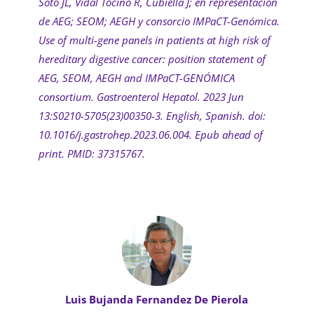
Soto JL, Vidal Tocino R, Cubiella J; en representación
de AEG; SEOM; AEGH y consorcio IMPaCT-Genómica.
Use of multi-gene panels in patients at high risk of
hereditary digestive cancer: position statement of
AEG, SEOM, AEGH and IMPaCT-GENÓMICA
consortium. Gastroenterol Hepatol. 2023 Jun
13:S0210-5705(23)00350-3. English, Spanish. doi:
10.1016/j.gastrohep.2023.06.004. Epub ahead of
print. PMID: 37315767.
Luis Bujanda Fernandez De Pierola