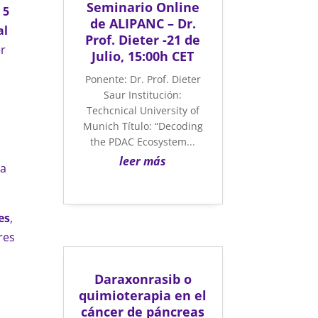
Seminario Online
s
5
de ALIPANC – Dr.
al
Prof. Dieter -21 de
er
Julio, 15:00h CET
Ponente: Dr. Prof. Dieter
Saur Institución:
Techcnical University of
Munich Título: “Decoding
the PDAC Ecosystem...
leer más
ca
es
,
res
Daraxonrasib o
:
quimioterapia en el
cáncer de páncreas