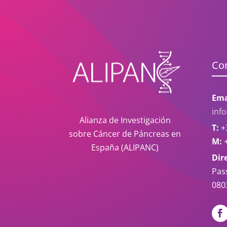
Co
Ema
inf
Alianza de Investigación
T:
+3
sobre Cáncer de Páncreas en
M:
+
España (ALIPANC)
Dir
Pas
080